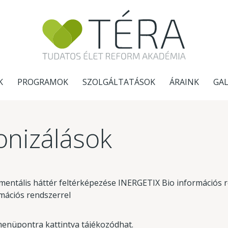
K
PROGRAMOK
SZOLGÁLTATÁSOK
ÁRAINK
GAL
nizálások
 mentális háttér feltérképezése INERGETIX Bio információs r
mációs rendszerrel
enüpontra kattintva tájékozódhat.