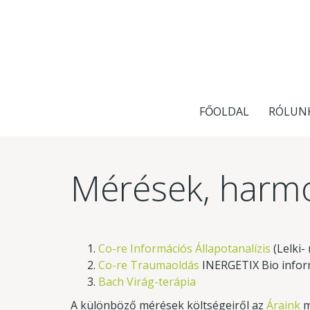
FŐOLDAL
RÓLUN
Mérések, harmo
Co-re Információs Állapotanalízis
(Lelki-
Co-re Traumaoldás
INERGETIX Bio infor
Bach Virág-terápia
A különböző mérések költségeiről az
Áraink
m