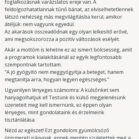
foglalkozásnak varázslatos ereje van. A
feldolgozhatatlannak tűnő bánat, az elviselhetetlennek
látszó nehézség más megvilágításba kerül, amikor
átéljük: nem vagyunk egyedül.
Az akarások összeadódnak egy olyan lelkesítő erővé,
ami megsokszorozza a pozitív változások esélyét.
Akár a mottóm is lehetne ez az ismert bölcsesség, amit
a programok kialakításánál az egyik legfontosabb
szempontnak tartottam:
"A jó gyógyító nem meggyógyítja a beteget, hanem
megtanítja arra, hogyan legyen egészséges."
Ugyanilyen lényeges számomra: A külsőnket sem
hanyagolhatjuk el! Testünk és külső megjelenésünk
üzeneteit meg kell ismernünk, ez éppen olyan
lényeges, mint gondolataink és érzelmeink
tisztánlátása.
Nézd az egészet! Ezt gondolom gyümölcsöző
önismereti iránynak, ennek mentén születettek meg a