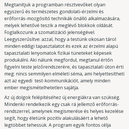
Megtanítjuk a programban résztvevőket olyan
egyszerű és természetes gondolati-érzelmi és
erőforrás-mozgósító technikák önálló alkalmazására,
melyek lehetővé teszik a meglévő blokkok oldását.
Foglalkozunk a szomatizáció jelenségével.
Leegyszerűsítve: azzal, hogy a testünk okosan tárol
minden eddigi tapasztalatot és ezek az érzelmi alapú
tapasztalati lenyomatok fizikai tüneteket képesek
produkálni. Aki nálunk megfordul, megtanul értőn
figyelni teste jelzőrendszerére, és tapasztalati úton érti
meg: nincs semmilyen elméleti séma, ami helyettesítheti
azt az egyedi test-kommunikációt, amely minden
ember megismételhetetlen sajátja.
Az új dolgok felépítéséhez új energiákra van szükség.
Mindenki rendelkezik egy csak rá jellemző erőforrás-
rendszerrel, amelynek megismerése és helyes kezelése
segít, hogy életünk pozitív alakulásáért a lehető
legtöbbet tehessük. A program egyik fontos célja