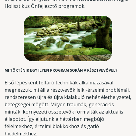
Holisztikus Önfejlesztő programok.
MI TÖRTÉNIK EGY ILYEN PROGRAM SORÁN A RÉSZTVEVŐVEL?
Első lépésként feltáró technikák alkalmazásával
megnézzük, mi áll a résztvevők lelki-érzelmi problémái,
rendszeresen újra és újra kialakuló nehéz élethelyzetei,
betegségei mögött. Milyen traumák, generációs
minták, környezeti összetevők formálták az aktuális
állapotot. Így eljutunk a háttérben megbújó
félelmekhez, érzelmi blokkokhoz és gátló
hiedelmekhez.